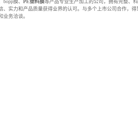
、bopp膜、
PE塑料膜
等产品专业生产加工的公司，拥有完整、科
信、实力和产品质量获得业界的认可。与多个上市公司合作，得
和业务洽谈。