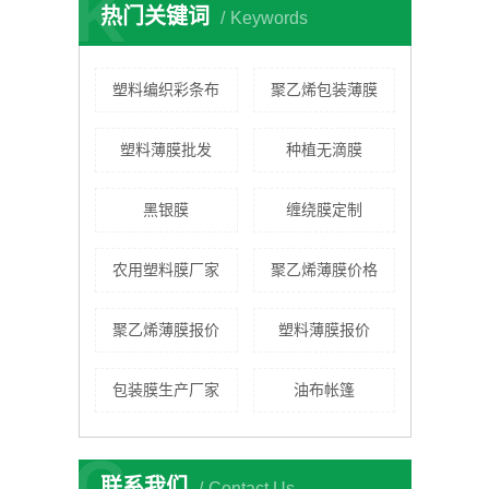
K
热门关键词
Keywords
塑料编织彩条布
聚乙烯包装薄膜
塑料薄膜批发
种植无滴膜
黑银膜
缠绕膜定制
农用塑料膜厂家
聚乙烯薄膜价格
聚乙烯薄膜报价
塑料薄膜报价
包装膜生产厂家
油布帐篷
C
联系我们
Contact Us