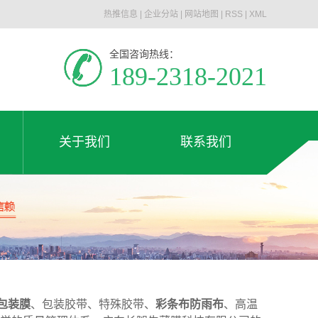
热推信息
|
企业分站
|
网站地图
|
RSS
|
XML
全国咨询热线：
189-2318-2021
关于我们
联系我们
公司简介
联系我们
关于我们
联系我们
荣誉资质
包装膜
、包装胶带、特殊胶带、
彩条布
防雨布
、高温