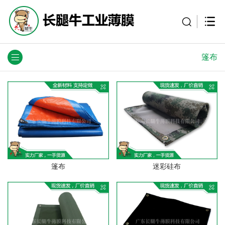
篷布
篷布
迷彩硅布