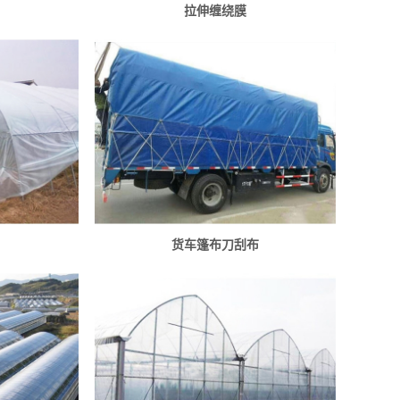
拉伸缠绕膜
货车篷布刀刮布