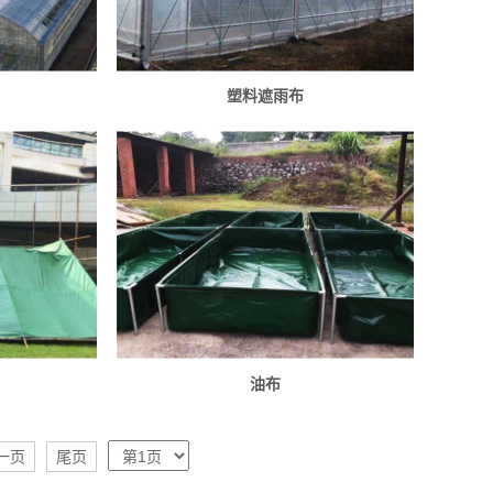
塑料遮雨布
油布
一页
尾页