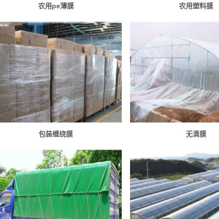
农用pe薄膜
农用塑料膜
包装缠绕膜
无滴膜