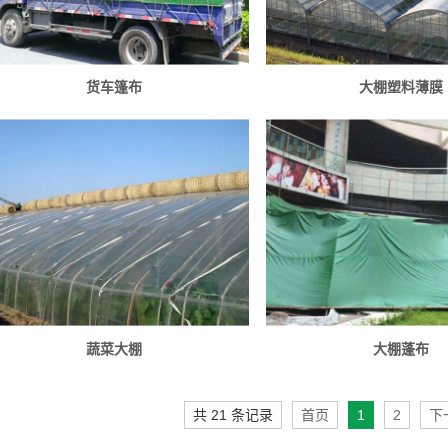
货车篷布
大棚塑料薄膜
蔬菜大棚
大棚蓬布
共 21 条记录
首页
1
2
下