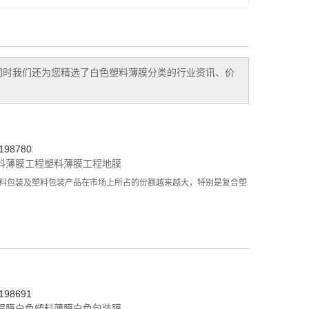
同时我们还为您精选了
白色塑料薄膜
分类的行业资讯、价
98780
料薄膜
工程塑料薄膜
工程地膜
塑料包装及塑料包装产品在市场上所占的份额越来越大，特别是复合塑
98691
程膜
白色塑料薄膜
白色包装膜