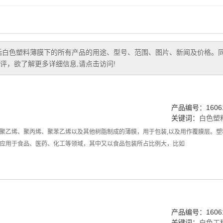
括
白色塑料薄膜
下的所有产品的用途、型号、范围、图片、新闻及价格。
评，欲了解更多详细信息,请点击访问!
产品编号：16061
关键词：
白色塑
聚乙烯、聚丙烯、聚苯乙烯以及其他树脂制成的薄膜，用于包装,以及用作覆膜层。
应用于食品、医药、化工等领域，其中又以食品包装所占比例大，比如
产品编号：16061
关键词：
白色工