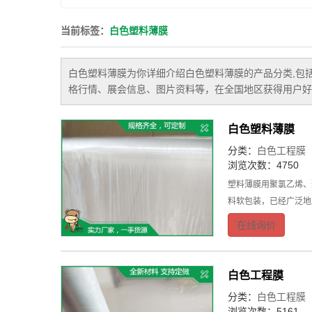
彩条布
当前标签：
白色塑料薄膜
防老化彩条布
蓝银彩条布
白色塑料薄膜
为你详细介绍
白色塑料薄膜
的产品分类,包
油布
格行情、展会信息、图片资料等，在全国地区获得用户好
篷布
白色塑料薄膜
分类：
白色工程膜
浏览次数：4750
塑料薄膜用聚氯乙烯、
料软包装，已经广泛地
在线询价
白色工程膜
分类：
白色工程膜
浏览次数：5161