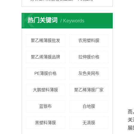
K
热门关键词
Keywords
聚乙稀薄膜批发
农用塑料膜
聚乙烯薄膜品牌
拉伸膜价格
PE薄膜价格
灰色夹网布
大鹏塑料薄膜
聚乙稀薄膜厂家
蓝银布
白地膜
而
关
黑塑料薄膜
无滴膜
展