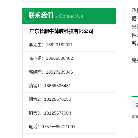
C
塑
联系我们
Contact Us
据
米
广东长腿牛薄膜科技有限公司
性
所
李先生：18923182021
陈小姐：18665536482
克
郭经理：18927239046
销售1：18665536481
销售2：18125678250
销售3：18125677004
本
电话：0757一85721001